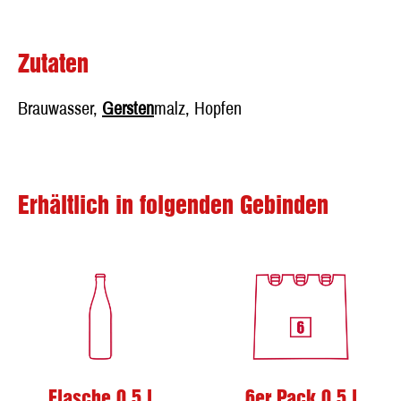
Zutaten
Brauwasser,
Gersten
malz, Hopfen
Erhältlich in folgenden Gebinden
Flasche 0,5 l
6er Pack 0,5 l