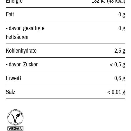
Energie
182 kJ (43 kcal)
Fett
0 g
- davon gesättigte
0 g
Fettsäuren
Kohlenhydrate
2,5 g
- davon Zucker
< 0,5 g
Eiweiß
0,6 g
Salz
< 0,01 g