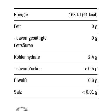
Energie
168 kJ (41 kcal)
Fett
0 g
- davon gesättigte
0 g
Fettsäuren
Kohlenhydrate
2,4 g
- davon Zucker
< 0,5 g
Eiweiß
0,6 g
Salz
< 0,01 g