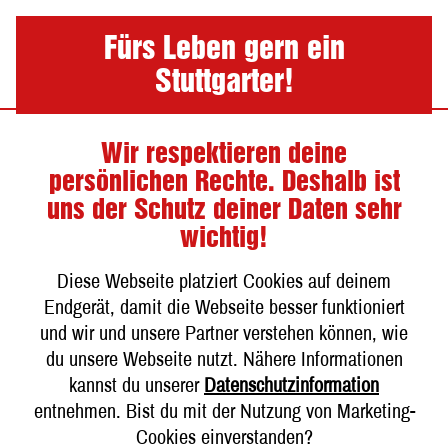
Nav
Fürs Leben gern ein
Stuttgarter!
Wir respektieren deine
Unsere Bügelbiere
persönlichen Rechte. Deshalb ist
uns der Schutz deiner Daten sehr
wichtig!
Diese Webseite platziert Cookies auf deinem
Endgerät, damit die Webseite besser funktioniert
und wir und unsere Partner verstehen können, wie
du unsere Webseite nutzt. Nähere Informationen
kannst du unserer
Datenschutzinformation
entnehmen. Bist du mit der Nutzung von Marketing-
Cookies einverstanden?