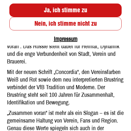
solange der Vorrat reicht.
Ja, ich stimme zu
Angelehnt an den neuen Markenauftritt des VfB
Stuttgart vereint die Editionsdose das VfB-Emblem,
Nein, ich stimme nicht zu
das Stuttgarter Hofbräu Markenlogo, das Stuttgarter
Rössle und die gemeinsame Haltung „Zusammen
Impressum
voran“. Das Rössle steht dabei für Heimat, Dynamik
und die enge Verbundenheit von Stadt, Verein und
Brauerei.
Mit der neuen Schrift „Concordia“, den Vereinsfarben
Weiß und Rot sowie dem neu interpretierten Brustring
verbindet der VfB Tradition und Moderne. Der
Brustring steht seit 100 Jahren für Zusammenhalt,
Identifikation und Bewegung.
„Zusammen voran“ ist mehr als ein Slogan – es ist die
gemeinsame Haltung von Verein, Fans und Region.
Genau diese Werte spiegeln sich auch in der