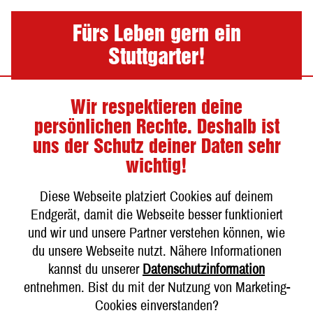
Nav
Fürs Leben gern ein
Stuttgarter!
Wir respektieren deine
Produkt-News
persönlichen Rechte. Deshalb ist
uns der Schutz deiner Daten sehr
wichtig!
Die Stuttgarter Hofbräu VfB-
Diese Webseite platziert Cookies auf deinem
Editionsdose 2026
Endgerät, damit die Webseite besser funktioniert
und wir und unsere Partner verstehen können, wie
Mit der limitierten Stuttgarter Hofbräu VfB-
du unsere Webseite nutzt. Nähere Informationen
Editionsdose 2026 feiern wir die besondere
kannst du unserer
Datenschutzinformation
Verbundenheit zwischen dem VfB Stuttgart und
entnehmen. Bist du mit der Nutzung von Marketing-
Stuttgarter Hofbräu. Die exklusive 0,5-Liter-Pilsner-
Cookies einverstanden?
Dose ist im praktischen 4er-Multipack erhältlich – nur