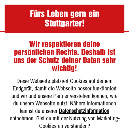
Nav
Fürs Leben gern ein
Stuttgarter!
Wir respektieren deine
Unsere Festbiere
persönlichen Rechte. Deshalb ist
uns der Schutz deiner Daten sehr
wichtig!
Diese Webseite platziert Cookies auf deinem
Endgerät, damit die Webseite besser funktioniert
und wir und unsere Partner verstehen können, wie
du unsere Webseite nutzt. Nähere Informationen
kannst du unserer
Datenschutzinformation
entnehmen. Bist du mit der Nutzung von Marketing-
Cookies einverstanden?