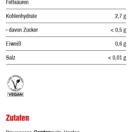
Fettsäuren
Kohlenhydrate
2,7 g
- davon Zucker
< 0,5 g
Eiweiß
0,6 g
Salz
< 0,01 g
Zutaten