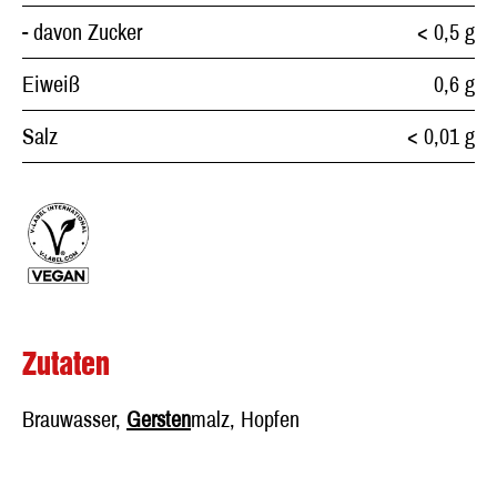
- davon Zucker
< 0,5 g
Eiweiß
0,6 g
Salz
< 0,01 g
Zutaten
Brauwasser,
Gersten
malz, Hopfen