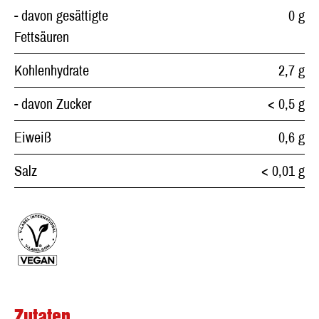
- davon gesättigte
0 g
Fettsäuren
Kohlenhydrate
2,7 g
- davon Zucker
< 0,5 g
Eiweiß
0,6 g
Salz
< 0,01 g
Zutaten