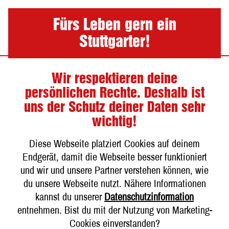
Nav
Fürs Leben gern ein
Stuttgarter!
Wir respektieren deine
Das Bier läuft, die
persönlichen Rechte. Deshalb ist
aufgerufene Seite
uns der Schutz deiner Daten sehr
wichtig!
leider nicht!
Diese Webseite platziert Cookies auf deinem
Endgerät, damit die Webseite besser funktioniert
und wir und unsere Partner verstehen können, wie
Diese Seite existiert leider nicht oder wurde
du unsere Webseite nutzt. Nähere Informationen
verschoben. Keine Sorge, wir helfen dir weiter.
kannst du unserer
Datenschutzinformation
entnehmen. Bist du mit der Nutzung von Marketing-
Zur Startseite
Cookies einverstanden?