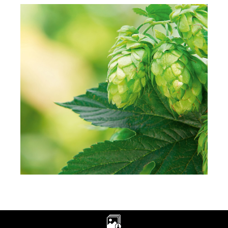
Hopfen
Der Hopfen verleiht dem Bier seine
feinherbe Note und sorgt zugleich für die
Schaumkrone. Für die Hopfengabe der
verschiedenen Stuttgarter Hofbräu Biere
verwenden unsere Braumeister
ausgewählte Sorten aus Tettnang und der
Hallertau.