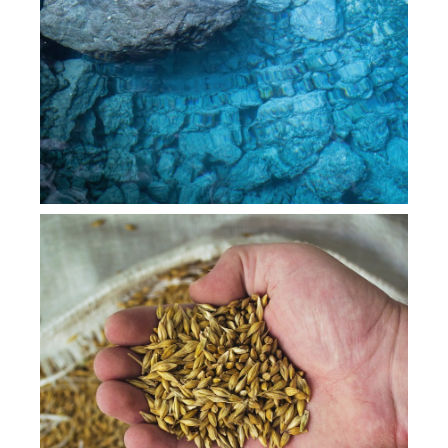
Nicht umsonst stellen wir höchste
Ansprüche an das kühle Nass. Das
kristallklare Wasser aus unserem eigenen
Tiefbrunnen ist schließlich einer der
Gründe für den guten Geschmack
unserer Spitzenbiere.
Malz
Je nach Eigenschaft und Mischung sorgt
das Malz für unverwechselbare
Aromavielfalt und Fülle. Dabei brauen
wir nur mit klassifizierten Getreidesorten
aus deutschen Mälzereien. So erhält
jedes unserer Stuttgarter Hofbräu Biere