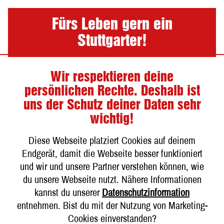
Nav
Fürs Leben gern ein
Stuttgarter!
Wir respektieren deine
Qualität & Rohstoffe
persönlichen Rechte. Deshalb ist
uns der Schutz deiner Daten sehr
wichtig!
Darin steckt natürlich Gutes.
Diese Webseite platziert Cookies auf deinem
In unsere Biere kommt nur Gutes aus der Natur:
Endgerät, damit die Webseite besser funktioniert
kristallklares, weiches Wasser aus unserem eigenen
und wir und unsere Partner verstehen können, wie
Tiefbrunnen. Schonend gedarrtes Getreide aus
du unsere Webseite nutzt. Nähere Informationen
deutschen Mälzereien. Ausgewählter Hopfen aus
kannst du unserer
Datenschutzinformation
Tettnang und der Hallertau. Und unsere Hefe aus
entnehmen. Bist du mit der Nutzung von Marketing-
eigener Reinzucht.
Cookies einverstanden?