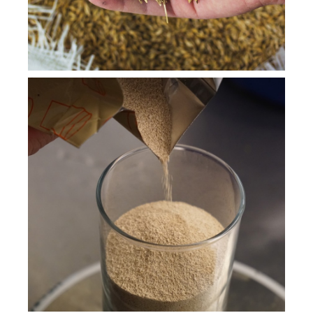
seinen eigenen Charakter, optisch und
geschmacklich.
Hefe
Erst die Hefe sorgt für die alkoholische
Gärung. Was einfach klingt, verlangt
handwerkliches Können und große
Erfahrung unserer Braumeister. Als
Spezialisten wählen sie für unsere
Stuttgarter Hofbräu Biere die jeweils
perfekte Hefekultur aus eigener
Reinzucht aus.